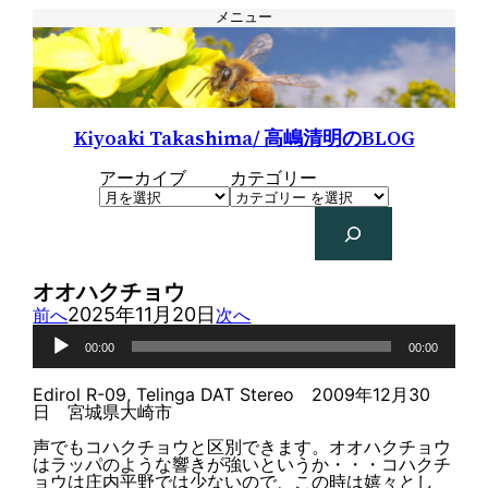
メニュー
Kiyoaki Takashima/ 高嶋清明のBLOG
アーカイブ
カテゴリー
検
索
オオハクチョウ
2025年11月20日
前へ
次へ
音
声
00:00
00:00
プ
レ
Edirol R-09, Telinga DAT Stereo 2009年12月30
ー
日 宮城県大崎市
ヤ
ー
声でもコハクチョウと区別できます。オオハクチョウ
はラッパのような響きが強いというか・・・コハクチ
ョウは庄内平野では少ないので、この時は嬉々とし